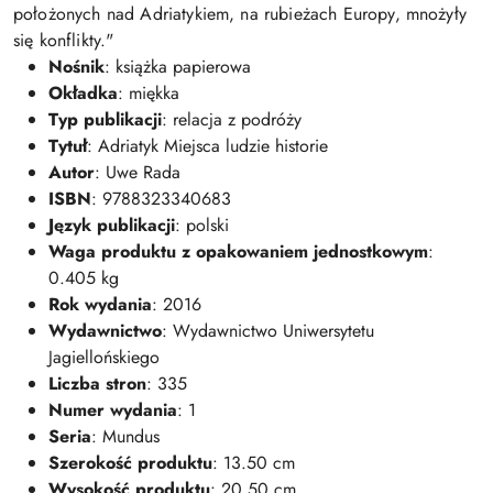
położonych nad Adriatykiem, na rubieżach Europy, mnożyły
się konflikty."
Nośnik
: książka papierowa
Okładka
: miękka
Typ publikacji
: relacja z podróży
Tytuł
: Adriatyk Miejsca ludzie historie
Autor
: Uwe Rada
ISBN
: 9788323340683
Język publikacji
: polski
Waga produktu z opakowaniem jednostkowym
:
0.405 kg
Rok wydania
: 2016
Wydawnictwo
: Wydawnictwo Uniwersytetu
Jagiellońskiego
Liczba stron
: 335
Numer wydania
: 1
Seria
: Mundus
Szerokość produktu
: 13.50 cm
Wysokość produktu
: 20.50 cm