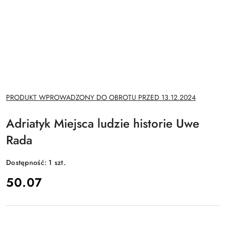
NAZWA
PRODUKT WPROWADZONY DO OBROTU PRZED 13.12.2024
PRODUCENTA:
Adriatyk Miejsca ludzie historie Uwe
Rada
Dostępność:
1
szt.
cena:
50.07