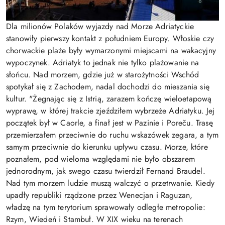
Dla milionów Polaków wyjazdy nad Morze Adriatyckie
stanowiły pierwszy kontakt z południem Europy. Włoskie czy
chorwackie plaże były wymarzonymi miejscami na wakacyjny
wypoczynek. Adriatyk to jednak nie tylko plażowanie na
słońcu. Nad morzem, gdzie już w starożytności Wschód
spotykał się z Zachodem, nadal dochodzi do mieszania się
kultur. "Żegnając się z Istrią, zarazem kończę wieloetapową
wyprawę, w której trakcie zjeździłem wybrzeże Adriatyku. Jej
początek był w Caorle, a finał jest w Pazinie i Poreču. Trasę
przemierzałem przeciwnie do ruchu wskazówek zegara, a tym
samym przeciwnie do kierunku upływu czasu. Morze, które
poznałem, pod wieloma względami nie było obszarem
jednorodnym, jak swego czasu twierdził Fernand Braudel.
Nad tym morzem ludzie muszą walczyć o przetrwanie. Kiedy
upadły republiki rządzone przez Wenecjan i Raguzan,
władzę na tym terytorium sprawowały odległe metropolie:
Rzym, Wiedeń i Stambuł. W XIX wieku na terenach