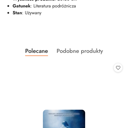
Gatunek
: Literatura podróżnicza
Stan
: Używany
Produkty
Produkty
Polecane
Podobne produkty
Pomiń karuzelę produktów
o
o
statusie:
statusie: