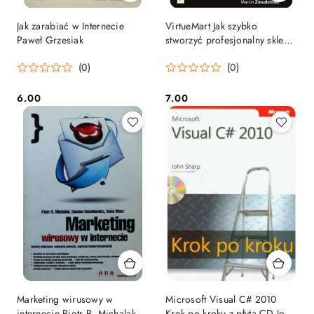
Jak zarabiać w Internecie
VirtueMart Jak szybko
Paweł Grzesiak
stworzyć profesjonalny sklep
internetowy w Joomla!
(0)
(0)
6.00
7.00
Cena:
Cena:
Marketing wirusowy w
Microsoft Visual C# 2010
internecie Piotr R. Michalak
Krok po kroku z płytą CD John