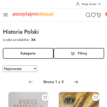
Moje konto
Przejdź do treści głównej
Przejdź do wyszukiwarki
Przejdź do moje konto
Przejdź do menu głównego
Przejdź do stopki
Historia Polski
Liczba produktów:
34
Kategorie
Filtruj
Zastosowano
Sortuj
według
sortowanie:
Najnowsze.