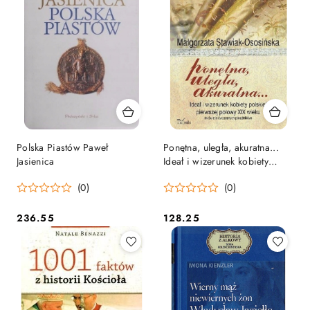
Polska Piastów Paweł
Ponętna, uległa, akuratna...
Jasienica
Ideał i wizerunek kobiety
polskiej
(0)
(0)
236.55
128.25
Cena:
Cena: