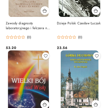
Zawody diagnosty
Dzieje Polski Czesław Łuczak
laboratoryjnego i felczera na
ziemiach polskich...
(0)
(0)
53.20
23.56
Cena:
Cena: