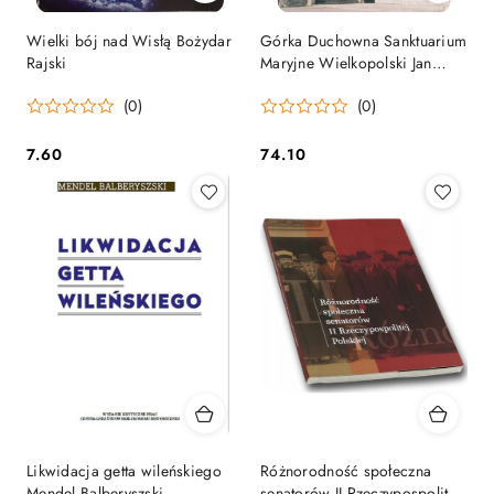
Wielki bój nad Wisłą Bożydar
Górka Duchowna Sanktuarium
Rajski
Maryjne Wielkopolski Jan
Glapiak (ks.)
(0)
(0)
7.60
74.10
Cena:
Cena:
Likwidacja getta wileńskiego
Różnorodność społeczna
Mendel Balberyszski
senatorów II Rzeczypospolitej