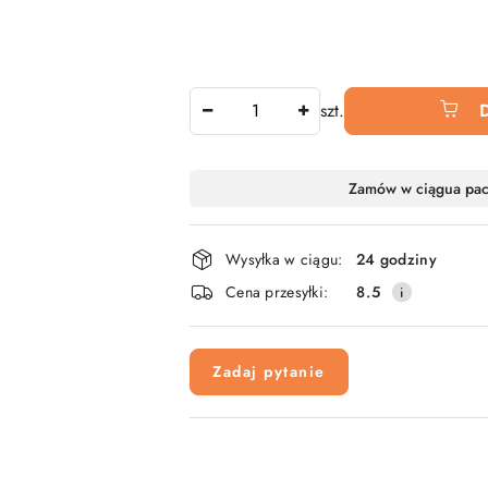
Ilość
szt.
Dostępność
Zamów w ciągu
a pa
i
dostawa
Wysyłka w ciągu:
24 godziny
Cena przesyłki:
8.5
Zadaj pytanie