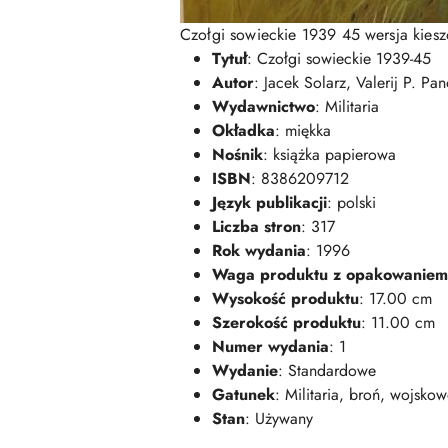
Czołgi sowieckie 1939 45 wersja kies
Tytuł
: Czołgi sowieckie 1939-45
Autor
: Jacek Solarz, Valerij P. Pa
Wydawnictwo
: Militaria
Okładka
: miękka
Nośnik
: książka papierowa
ISBN
: 8386209712
Język publikacji
: polski
Liczba stron
: 317
Rok wydania
: 1996
Waga produktu z opakowaniem
Wysokość produktu
: 17.00 cm
Szerokość produktu
: 11.00 cm
Numer wydania
: 1
Wydanie
: Standardowe
Gatunek
: Militaria, broń, wojsko
Stan
: Używany