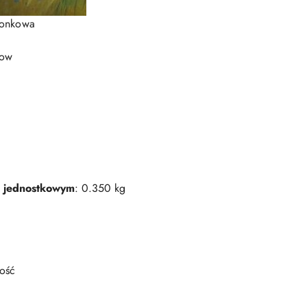
zonkowa
now
 jednostkowym
: 0.350 kg
wość