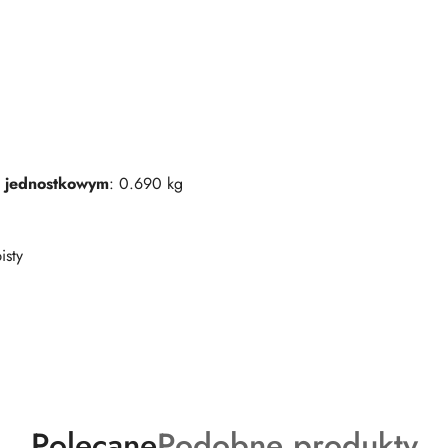
 jednostkowym
: 0.690 kg
isty
Produkty
Produkty
Polecane
Podobne produkty