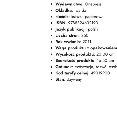
Wydawnictwo
: Onepress
Okładka
: twarda
Nośnik
: książka papierowa
ISBN
: 9788324632190
Język publikacji
: polski
Liczba stron
: 360
Rok wydania
: 2011
Waga produktu z opakowaniem
Wysokość produktu
: 20.00 cm
Szerokość produktu
: 16.50 cm
Gatunek
: Motywacja, rozwój osob
Kod taryfy celnej
: 49019900
Stan
: Używany
Pomiń karuzelę produktów