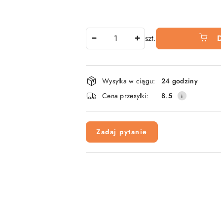
Ilość
szt.
Dostępność
Wysyłka w ciągu:
24 godziny
i
Cena przesyłki:
8.5
dostawa
Zadaj pytanie