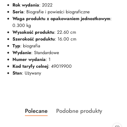
Rok wydania
: 2022
Seria
: Biografie i powieści biograficzne
Waga produktu z opakowaniem jednostkowym
:
0.300 kg
Wysokość produktu
: 22.60 cm
Szerokość produktu
: 16.00 cm
Typ
: biografia
Wydanie
: Standardowe
Numer wydania
: 1
Kod taryfy celnej
: 49019900
Stan
: Używany
Produkty
Produkty
Polecane
Podobne produkty
Pomiń karuzelę produktów
o
o
statusie:
statusie: