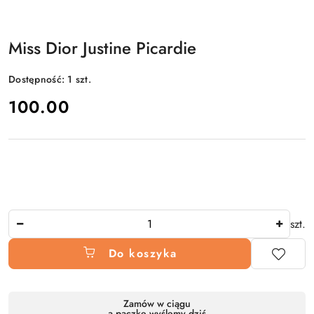
Miss Dior Justine Picardie
Dostępność:
1
szt.
cena:
100.00
Ilość
szt.
Do koszyka
Dostępność
Zamów w ciągu
a paczkę wyślemy dziś