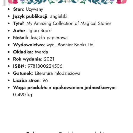
Stan
: Używany
Język publikacji
: angielski
Tytuł
: My Amazing Collection of Magical Stories
Autor
: Igloo Books
Nośnik
: książka papierowa
Wydawnictwo
: wyd. Bonnier Books Ltd
Okładka
: twarda
Rok wydania
: 2021
ISBN
: 9781800224506
Gatunek
: Literatura młodzieżowa
Liczba stron
: 96
Waga produktu z opakowaniem jednostkowym
:
0.490 kg