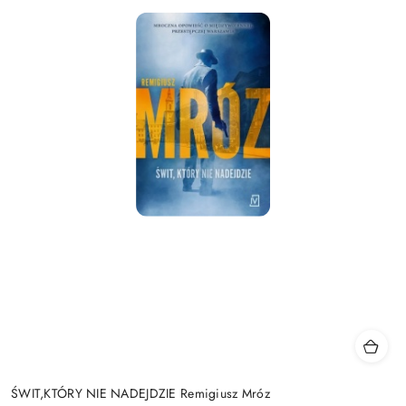
ŚWIT,KTÓRY NIE NADEJDZIE Remigiusz Mróz