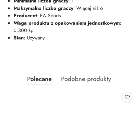
Minimalna liczba graczy
: 1
Maksymalna liczba graczy
: Więcej niż 6
Producent
: EA Sports
Waga produktu z opakowaniem jednostkowym
:
0.300 kg
Stan
: Używany
Produkty
Produkty
Polecane
Podobne produkty
Pomiń karuzelę produktów
o
o
statusie:
statusie: