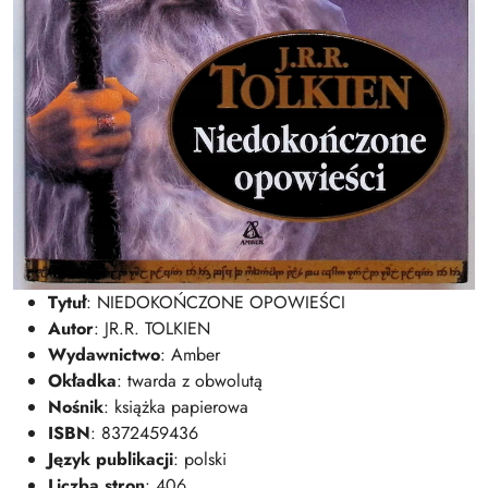
Tytuł
: NIEDOKOŃCZONE OPOWIEŚCI
Autor
: JR.R. TOLKIEN
Wydawnictwo
: Amber
Okładka
: twarda z obwolutą
Nośnik
: książka papierowa
ISBN
: 8372459436
Język publikacji
: polski
Liczba stron
: 406