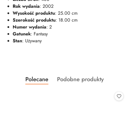
Rok wydania
: 2002
Wysokość produktu
: 25.00 cm
Szerokość produktu
: 18.00 cm
Numer wydania
: 2
Gatunek
: Fantasy
Stan
: Używany
Produkty
Produkty
Polecane
Podobne produkty
Pomiń karuzelę produktów
o
o
statusie:
statusie: