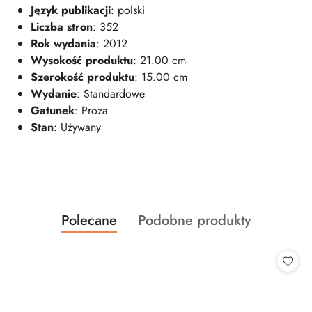
Język publikacji
: polski
Liczba stron
: 352
Rok wydania
: 2012
Wysokość produktu
: 21.00 cm
Szerokość produktu
: 15.00 cm
Wydanie
: Standardowe
Gatunek
: Proza
Stan
: Używany
Produkty
Produkty
Polecane
Podobne produkty
Pomiń karuzelę produktów
o
o
statusie:
statusie: