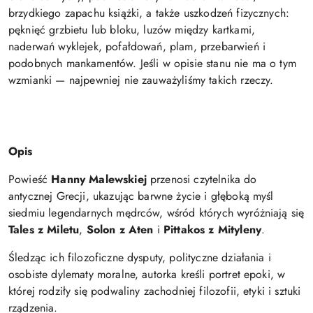
brzydkiego zapachu książki, a także uszkodzeń fizycznych:
pęknięć grzbietu lub bloku, luzów między kartkami,
naderwań wyklejek, pofałdowań, plam, przebarwień i
podobnych mankamentów. Jeśli w opisie stanu nie ma o tym
wzmianki — najpewniej nie zauważyliśmy takich rzeczy.
Opis
Powieść
Hanny Malewskiej
przenosi czytelnika do
antycznej Grecji, ukazując barwne życie i głęboką myśl
siedmiu legendarnych mędrców, wśród których wyróżniają się
Tales z Miletu
,
Solon z Aten
i
Pittakos z Mityleny
.
Śledząc ich filozoficzne dysputy, polityczne działania i
osobiste dylematy moralne, autorka kreśli portret epoki, w
której rodziły się podwaliny zachodniej filozofii, etyki i sztuki
rządzenia.