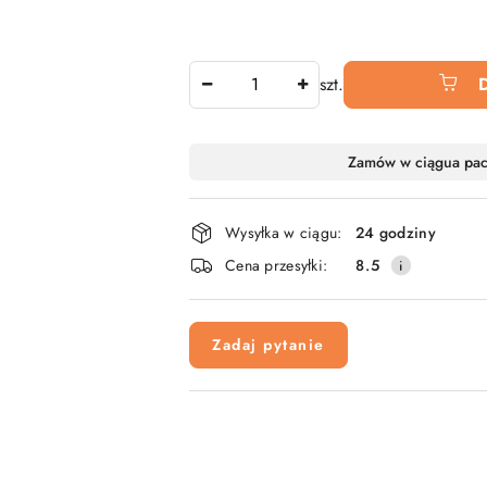
Ilość
szt.
Dostępność
Zamów w ciągu
a pa
i
dostawa
Wysyłka w ciągu:
24 godziny
Cena przesyłki:
8.5
Zadaj pytanie