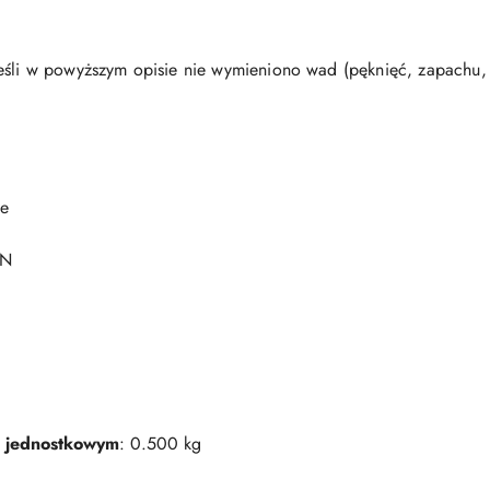
eśli w powyższym opisie nie wymieniono wad (pęknięć, zapachu, p
ze
QN
 jednostkowym
: 0.500 kg