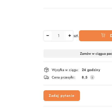
Ilość
szt.
Dostępność
Zamów w ciągu
a pa
i
dostawa
Wysyłka w ciągu:
24 godziny
Cena przesyłki:
8.5
Zadaj pytanie