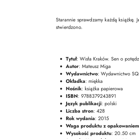
Starannie sprawdzamy każdą książkę. J
stwierdzono.
Tytuł
: Wisła Kraków. Sen o potęd
Autor
: Mateusz Miga
Wydawnictwo
: Wydawnictwo S
Okładka
: miękka
Nośnik
: książka papierowa
ISBN
: 9788379243891
Język publikacji
: polski
Liczba stron
: 428
Rok wydania
: 2015
Waga produktu z opakowaniem
Wysokość produktu
: 20.50 cm