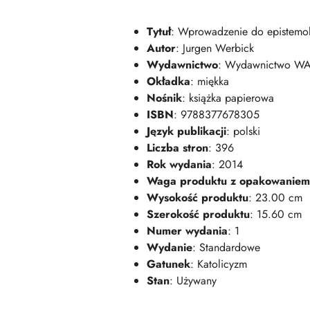
Tytuł
: Wprowadzenie do epistemol
Autor
: Jurgen Werbick
Wydawnictwo
: Wydawnictwo W
Okładka
: miękka
Nośnik
: książka papierowa
ISBN
: 9788377678305
Język publikacji
: polski
Liczba stron
: 396
Rok wydania
: 2014
Waga produktu z opakowaniem
Wysokość produktu
: 23.00 cm
Szerokość produktu
: 15.60 cm
Numer wydania
: 1
Wydanie
: Standardowe
Gatunek
: Katolicyzm
Stan
: Używany