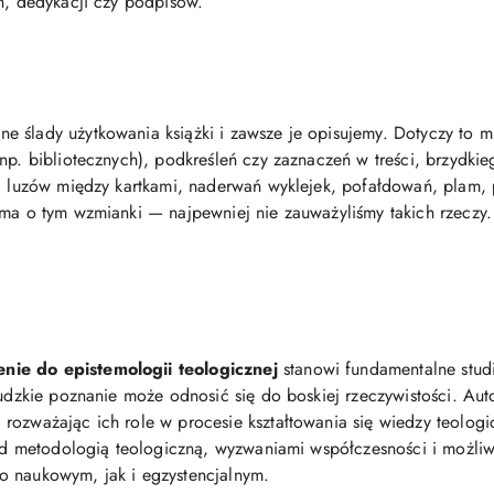
ch, dedykacji czy podpisów.
e ślady użytkowania książki i zawsze je opisujemy. Dotyczy to 
np. bibliotecznych), podkreśleń czy zaznaczeń w treści, brzydkie
u, luzów między kartkami, naderwań wyklejek, pofałdowań, plam
 ma o tym wzmianki — najpewniej nie zauważyliśmy takich rzeczy.
ie do epistemologii teologicznej
stanowi fundamentalne stu
ludzkie poznanie może odnosić się do boskiej rzeczywistości. Aut
ozważając ich role w procesie kształtowania się wiedzy teologicz
 nad metodologią teologiczną, wyzwaniami współczesności i możl
o naukowym, jak i egzystencjalnym.