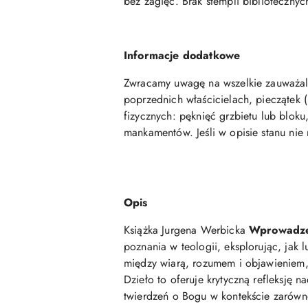
bez zagięć. Brak stempli biblioteczny
Informacje dodatkowe
Zwracamy uwagę na wszelkie zauważaln
poprzednich właścicielach, pieczątek (
fizycznych: pęknięć grzbietu lub blok
mankamentów. Jeśli w opisie stanu nie
Opis
Książka Jurgena Werbicka
Wprowadzen
poznania w teologii, eksplorując, jak 
między wiarą, rozumem i objawieniem, r
Dzieło to oferuje krytyczną refleksję
twierdzeń o Bogu w kontekście zarówn