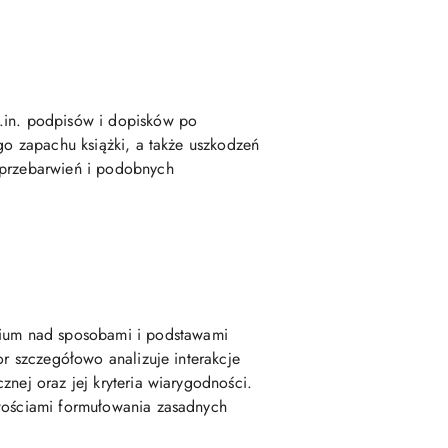
m.in. podpisów i dopisków po
go zapachu książki, a także uszkodzeń
, przebarwień i podobnych
dium nad sposobami i podstawami
or szczegółowo analizuje interakcje
nej oraz jej kryteria wiarygodności.
iwościami formułowania zasadnych