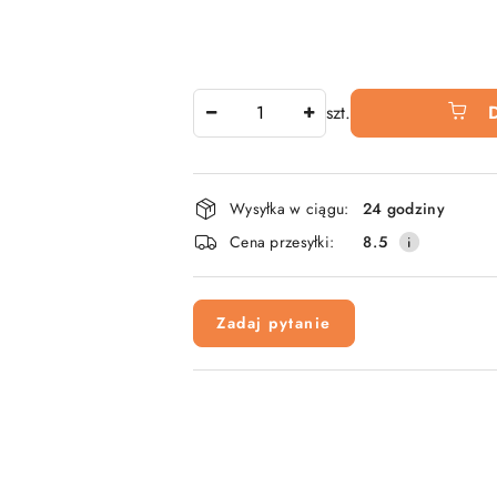
Ilość
szt.
Dostępność
Wysyłka w ciągu:
24 godziny
i
Cena przesyłki:
8.5
dostawa
Zadaj pytanie